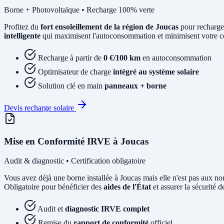
Borne + Photovoltaïque • Recharge 100% verte
Profitez du
fort ensoleillement de la région de Joucas
pour recharge
intelligente
qui maximisent l'autoconsommation et minimisent votre coû
Recharge à partir de
0 €/100 km
en autoconsommation
Optimisateur de charge
intégré au système solaire
Solution clé en main
panneaux + borne
Devis recharge solaire
Mise en Conformité IRVE à Joucas
Audit & diagnostic • Certification obligatoire
Vous avez déjà une borne installée à Joucas mais elle n'est pas aux
Obligatoire pour bénéficier des
aides de l'État
et assurer la sécurité de
Audit et
diagnostic IRVE complet
Remise du
rapport de conformité
officiel