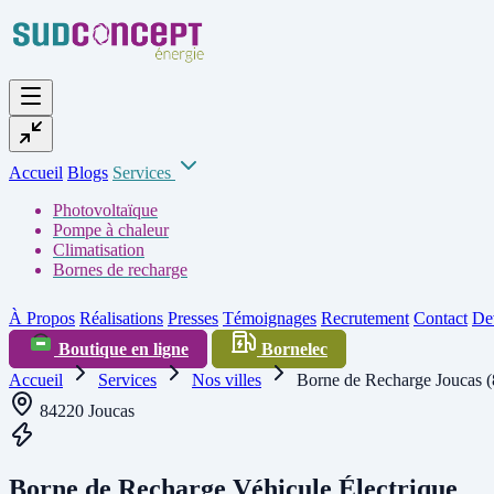
Accueil
Blogs
Services
Photovoltaïque
Pompe à chaleur
Climatisation
Bornes de recharge
À Propos
Réalisations
Presses
Témoignages
Recrutement
Contact
Dev
Boutique en ligne
Bornelec
Accueil
Services
Nos villes
Borne de Recharge Joucas 
84220 Joucas
Borne de Recharge Véhicule Électrique