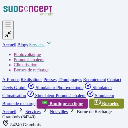
Accueil
Blogs
Services
Photovoltaïque
Pompe à chaleur
Climatisation
Bornes de recharge
À Propos
Réalisations
Presses
Témoignages
Recrutement
Contact
Devis Gratuit
Simulateur Photovoltaïque
Simulateur
Climatisation
Simulateur Pompe à chaleur
Simulateur
Borne de recharge
Boutique en ligne
Bornelec
Accueil
Services
Nos villes
Borne de Recharge
Grambois (84240)
84240 Grambois