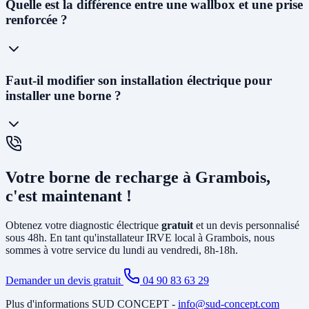
Oui ! Notre
siège social est situé au 227 Allée Alfred Nobel à
Quelle est la différence entre une wallbox et une prise
Vedène
. Nous pouvons vous proposer un diagnostic électrique dans
renforcée ?
les
48 à 72h
et planifier l'installation généralement dans la semaine
suivant l'acceptation du devis.
La
prise renforcée (Green'Up)
délivre 3,2kW et permet de
Faut-il modifier son installation électrique pour
recharger un véhicule en 12 à 20h. C'est la solution la plus
installer une borne ?
économique. La
wallbox
(7kW à 22kW) est beaucoup plus rapide
(3 à 8h), dotée de protections électroniques avancées, pilotable via
smartphone, et obligatoire pour certains types de véhicules. C'est la
solution recommandée pour un usage quotidien.
Cela dépend de votre installation existante. Dans la plupart des
maisons de Grambois, il faut au minimum
créer un circuit dédié
Votre borne de recharge à Grambois,
depuis le tableau électrique et poser un disjoncteur différentiel
spécifique. Si votre abonnement est trop faible, il peut être
c'est maintenant !
nécessaire d'
augmenter la puissance souscrite
. Notre diagnostic
gratuit identifie tous les travaux nécessaires avant l'installation.
Obtenez votre diagnostic électrique
gratuit
et un devis personnalisé
sous 48h. En tant qu'installateur IRVE local à Grambois, nous
sommes à votre service du lundi au vendredi, 8h-18h.
Demander un devis gratuit
04 90 83 63 29
Plus d'informations SUD CONCEPT -
info@sud-concept.com