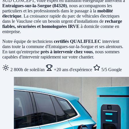
SUD CONCEPT, votre expert en transition énergétique intervient à
Entraigues-sur-la-Sorgue (84320)
, nous accompagnons les
particuliers et les professionnels dans le passage à la
mobilité
électrique
. La croissance rapide du parc de véhicules électriques
dans le Vaucluse crée un besoin urgent d'installations de
recharge
fiables, sécurisées et homologuées IRVE
à domicile comme en
entreprise.
Notre équipe de techniciens
certifiés QUALIFELEC
intervient
dans toute la commune d'Entraigues-sur-la-Sorgue et ses alentours.
En tant qu'entreprise
près à intervenir chez vous
, nous sommes
capables d'intervenir rapidement sur votre chantier.
2 800h de soleil/an
+20 ans d'expérience
5/5 Google