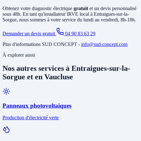
diagnostic gratuit identifie tous les travaux nécessaires avant
Obtenez votre diagnostic électrique
gratuit
et un devis personnalisé
l'installation.
sous 48h. En tant qu'installateur IRVE local à Entraigues-sur-la-
Sorgue, nous sommes à votre service du lundi au vendredi, 8h-18h.
Demander un devis gratuit
04 90 83 63 29
Plus d'informations SUD CONCEPT -
info@sud-concept.com
À explorer aussi
Nos autres services à Entraigues-sur-la-
Sorgue et en Vaucluse
Panneaux photovoltaïques
Production d'électricité verte