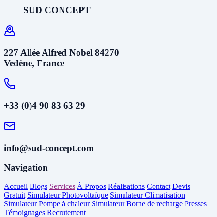
SUD CONCEPT
227 Allée Alfred Nobel 84270
Vedène, France
+33 (0)4 90 83 63 29
info@sud-concept.com
Navigation
Accueil
Blogs
Services
À Propos
Réalisations
Contact
Devis
Gratuit
Simulateur Photovoltaïque
Simulateur Climatisation
Simulateur Pompe à chaleur
Simulateur Borne de recharge
Presses
Témoignages
Recrutement