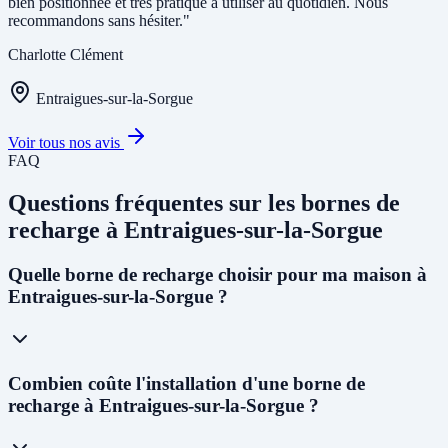
bien positionnée et très pratique à utiliser au quotidien. Nous
recommandons sans hésiter."
Charlotte Clément
Entraigues-sur-la-Sorgue
Voir tous nos avis
FAQ
Questions fréquentes sur les bornes de
recharge à Entraigues-sur-la-Sorgue
Quelle borne de recharge choisir pour ma maison à
Entraigues-sur-la-Sorgue ?
Pour un usage résidentiel à Entraigues-sur-la-Sorgue, nous
Combien coûte l'installation d'une borne de
recommandons une
wallbox 7kW monophasée
pour la plupart des
recharge à Entraigues-sur-la-Sorgue ?
foyers. Si votre abonnement est triphasé, une borne
11kW
permettra
de recharger un véhicule en 3 à 4h. Le choix dépend de votre