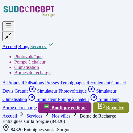
Accueil
Blogs
Services
Photovoltaïque
Pompe à chaleur
Climatisation
Bornes de recharge
À Propos
Réalisations
Presses
Témoignages
Recrutement
Contact
Devis Gratuit
Simulateur Photovoltaïque
Simulateur
Climatisation
Simulateur Pompe à chaleur
Simulateur
Borne de recharge
Boutique en ligne
Bornelec
Accueil
Services
Nos villes
Borne de Recharge
Entraigues-sur-la-Sorgue (84320)
84320 Entraigues-sur-la-Sorgue