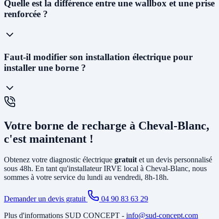
Oui ! Notre
siège social est situé au 227 Allée Alfred Nobel à
Quelle est la différence entre une wallbox et une prise
Vedène
. Nous pouvons vous proposer un diagnostic électrique dans
renforcée ?
les
48 à 72h
et planifier l'installation généralement dans la semaine
suivant l'acceptation du devis.
La
prise renforcée (Green'Up)
délivre 3,2kW et permet de
Faut-il modifier son installation électrique pour
recharger un véhicule en 12 à 20h. C'est la solution la plus
installer une borne ?
économique. La
wallbox
(7kW à 22kW) est beaucoup plus rapide
(3 à 8h), dotée de protections électroniques avancées, pilotable via
smartphone, et obligatoire pour certains types de véhicules. C'est la
solution recommandée pour un usage quotidien.
Cela dépend de votre installation existante. Dans la plupart des
maisons de Cheval-Blanc, il faut au minimum
créer un circuit
Votre borne de recharge à Cheval-Blanc,
dédié
depuis le tableau électrique et poser un disjoncteur différentiel
spécifique. Si votre abonnement est trop faible, il peut être
c'est maintenant !
nécessaire d'
augmenter la puissance souscrite
. Notre diagnostic
gratuit identifie tous les travaux nécessaires avant l'installation.
Obtenez votre diagnostic électrique
gratuit
et un devis personnalisé
sous 48h. En tant qu'installateur IRVE local à Cheval-Blanc, nous
sommes à votre service du lundi au vendredi, 8h-18h.
Demander un devis gratuit
04 90 83 63 29
Plus d'informations SUD CONCEPT -
info@sud-concept.com