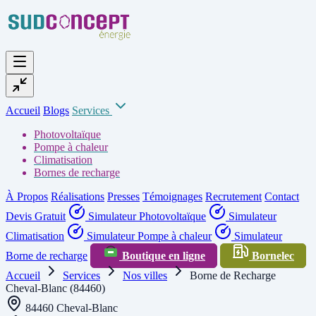
Accueil
Blogs
Services
Photovoltaïque
Pompe à chaleur
Climatisation
Bornes de recharge
À Propos
Réalisations
Presses
Témoignages
Recrutement
Contact
Devis Gratuit
Simulateur Photovoltaïque
Simulateur
Climatisation
Simulateur Pompe à chaleur
Simulateur
Borne de recharge
Boutique en ligne
Bornelec
Accueil
Services
Nos villes
Borne de Recharge
Cheval-Blanc (84460)
84460 Cheval-Blanc