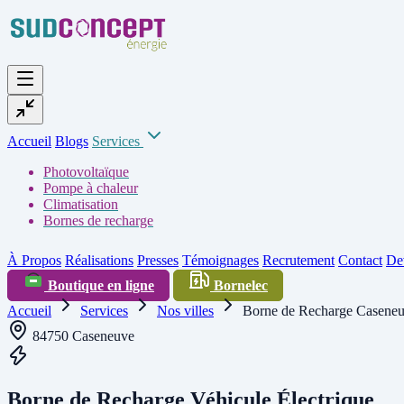
Accueil
Blogs
Services
Photovoltaïque
Pompe à chaleur
Climatisation
Bornes de recharge
À Propos
Réalisations
Presses
Témoignages
Recrutement
Contact
Dev
Boutique en ligne
Bornelec
Accueil
Services
Nos villes
Borne de Recharge Caseneu
84750 Caseneuve
Borne de Recharge Véhicule Électrique