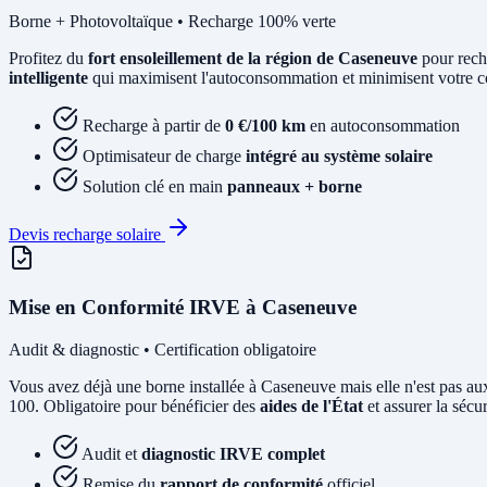
Borne + Photovoltaïque • Recharge 100% verte
Profitez du
fort ensoleillement de la région de Caseneuve
pour rech
intelligente
qui maximisent l'autoconsommation et minimisent votre coû
Recharge à partir de
0 €/100 km
en autoconsommation
Optimisateur de charge
intégré au système solaire
Solution clé en main
panneaux + borne
Devis recharge solaire
Mise en Conformité IRVE à Caseneuve
Audit & diagnostic • Certification obligatoire
Vous avez déjà une borne installée à Caseneuve mais elle n'est pas
100. Obligatoire pour bénéficier des
aides de l'État
et assurer la sécur
Audit et
diagnostic IRVE complet
Remise du
rapport de conformité
officiel