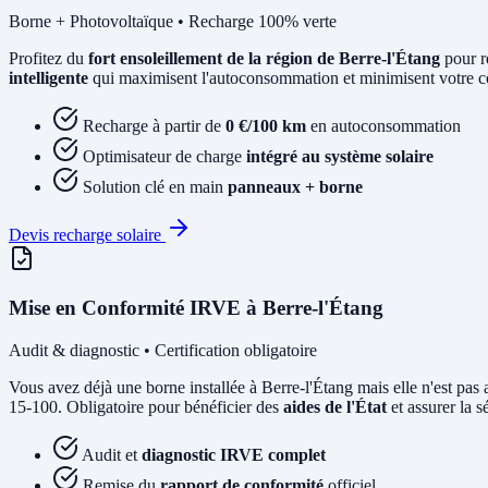
Borne + Photovoltaïque • Recharge 100% verte
Profitez du
fort ensoleillement de la région de Berre-l'Étang
pour r
intelligente
qui maximisent l'autoconsommation et minimisent votre coû
Recharge à partir de
0 €/100 km
en autoconsommation
Optimisateur de charge
intégré au système solaire
Solution clé en main
panneaux + borne
Devis recharge solaire
Mise en Conformité IRVE à Berre-l'Étang
Audit & diagnostic • Certification obligatoire
Vous avez déjà une borne installée à Berre-l'Étang mais elle n'est 
15-100. Obligatoire pour bénéficier des
aides de l'État
et assurer la s
Audit et
diagnostic IRVE complet
Remise du
rapport de conformité
officiel