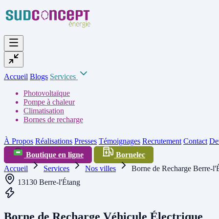
Accueil
Blogs
Services
Photovoltaïque
Pompe à chaleur
Climatisation
Bornes de recharge
À Propos
Réalisations
Presses
Témoignages
Recrutement
Contact
Dev
Boutique en ligne
Bornelec
Accueil
Services
Nos villes
Borne de Recharge Berre-l'
13130 Berre-l'Étang
Borne de Recharge Véhicule Électrique