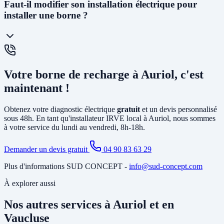
La
prise renforcée (Green'Up)
délivre 3,2kW et permet de
Faut-il modifier son installation électrique pour
recharger un véhicule en 12 à 20h. C'est la solution la plus
installer une borne ?
économique. La
wallbox
(7kW à 22kW) est beaucoup plus rapide
(3 à 8h), dotée de protections électroniques avancées, pilotable via
smartphone, et obligatoire pour certains types de véhicules. C'est la
solution recommandée pour un usage quotidien.
Cela dépend de votre installation existante. Dans la plupart des
maisons d'Auriol, il faut au minimum
créer un circuit dédié
depuis
Votre borne de recharge à Auriol, c'est
le tableau électrique et poser un disjoncteur différentiel spécifique. Si
votre abonnement est trop faible, il peut être nécessaire d'
augmenter
maintenant !
la puissance souscrite
. Notre diagnostic gratuit identifie tous les
travaux nécessaires avant l'installation.
Obtenez votre diagnostic électrique
gratuit
et un devis personnalisé
sous 48h. En tant qu'installateur IRVE local à Auriol, nous sommes
à votre service du lundi au vendredi, 8h-18h.
Demander un devis gratuit
04 90 83 63 29
Plus d'informations SUD CONCEPT -
info@sud-concept.com
À explorer aussi
Nos autres services à Auriol et en
Vaucluse