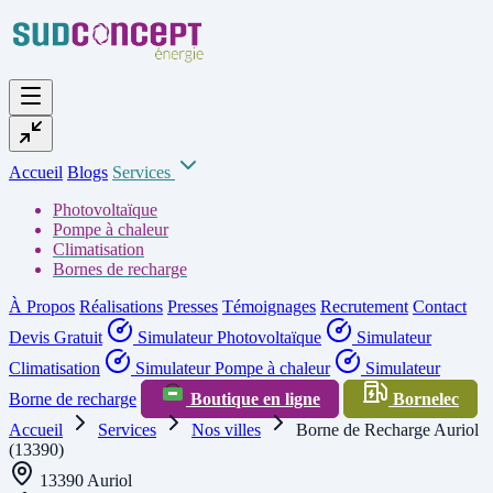
Accueil
Blogs
Services
Photovoltaïque
Pompe à chaleur
Climatisation
Bornes de recharge
À Propos
Réalisations
Presses
Témoignages
Recrutement
Contact
Devis Gratuit
Simulateur Photovoltaïque
Simulateur
Climatisation
Simulateur Pompe à chaleur
Simulateur
Borne de recharge
Boutique en ligne
Bornelec
Accueil
Services
Nos villes
Borne de Recharge Auriol
(13390)
13390 Auriol