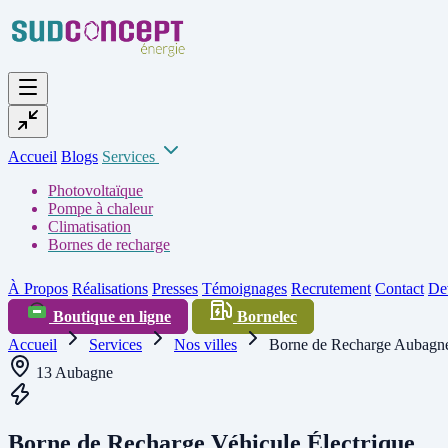
Accueil
Blogs
Services
Photovoltaïque
Pompe à chaleur
Climatisation
Bornes de recharge
À Propos
Réalisations
Presses
Témoignages
Recrutement
Contact
Dev
Boutique en ligne
Bornelec
Accueil
Services
Nos villes
Borne de Recharge Aubagne
13 Aubagne
Borne de Recharge Véhicule Électrique