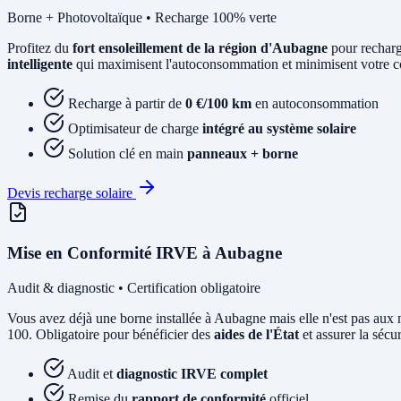
Borne + Photovoltaïque • Recharge 100% verte
Profitez du
fort ensoleillement de la région d'Aubagne
pour recharg
intelligente
qui maximisent l'autoconsommation et minimisent votre coû
Recharge à partir de
0 €/100 km
en autoconsommation
Optimisateur de charge
intégré au système solaire
Solution clé en main
panneaux + borne
Devis recharge solaire
Mise en Conformité IRVE à Aubagne
Audit & diagnostic • Certification obligatoire
Vous avez déjà une borne installée à Aubagne mais elle n'est pas a
100. Obligatoire pour bénéficier des
aides de l'État
et assurer la sécur
Audit et
diagnostic IRVE complet
Remise du
rapport de conformité
officiel